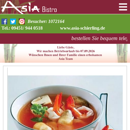
Besucher: 1072164
Tel.: 09451/ 944 0518
www.asia-schierling.de
bestellen Sie bequem telef