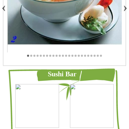
‹
›
Sushi Bar