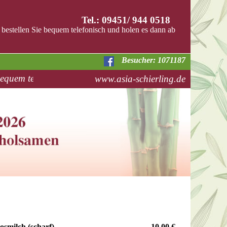
Tel.: 09451/ 944 0518
bestellen Sie bequem telefonisch und holen es dann ab
Besucher: 1071187
bequem telefonisch und holen es dann ab
www.asia-schierling.de
osmilch (scharf)
10,00 €